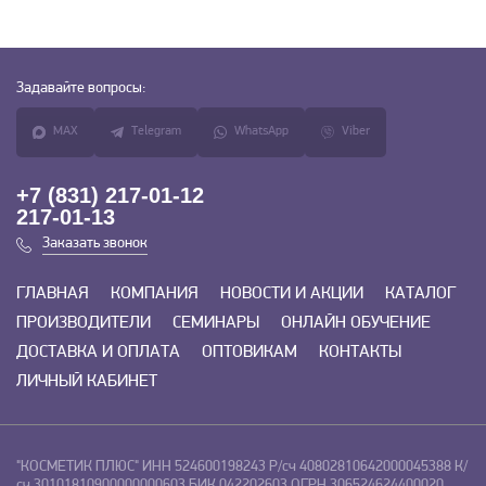
Задавайте
вопросы:
MAX
Telegram
WhatsApp
Viber
+7 (831) 217-01-12
217-01-13
Заказать звонок
ГЛАВНАЯ
КОМПАНИЯ
НОВОСТИ И АКЦИИ
КАТАЛОГ
ПРОИЗВОДИТЕЛИ
СЕМИНАРЫ
ОНЛАЙН ОБУЧЕНИЕ
ДОСТАВКА И ОПЛАТА
ОПТОВИКАМ
КОНТАКТЫ
ЛИЧНЫЙ КАБИНЕТ
"КОСМЕТИК ПЛЮС"
ИНН 524600198243
Р/сч 40802810642000045388
К/
сч 30101810900000000603
БИК 042202603
ОГРН 306524624400020