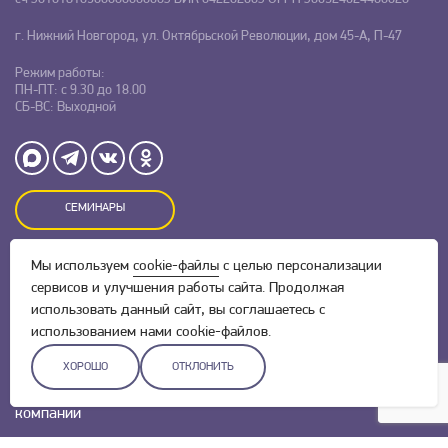
г. Нижний Новгород, ул. Октябрьской Революции, дом 45-А, П-47
Режим работы:
ПН-ПТ: с 9.30 до 18.00
СБ-ВС: Выходной
СЕМИНАРЫ
Мы используем
cookie-файлы
с целью персонализации
Оставляя заявку на сайте, Вы даете свое согласие на обработку
сервисов и улучшения работы сайта. Продолжая
персональных данных
и соглашаетесь c
политикой
конфиденциальности.
использовать данный сайт, вы соглашаетесь с
использованием нами cookie-файлов.
ХОРОШО
ОТКЛОНИТЬ
Разработка сайта –
Скадиум