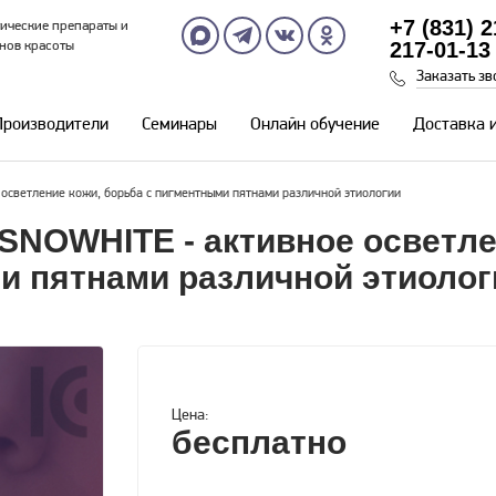
+7 (831) 
ические препараты и
217-01-13
нов красоты
Заказать зв
Производители
Семинары
Онлайн обучение
Доставка 
осветление кожи, борьба с пигментными пятнами различной этиологии
 SNOWHITE - активное осветл
и пятнами различной этиолог
Цена:
бесплатно