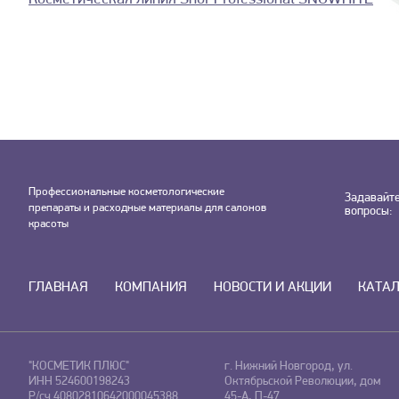
Профессиональные косметологические
Задавайт
препараты и расходные материалы для салонов
вопросы:
красоты
ГЛАВНАЯ
КОМПАНИЯ
НОВОСТИ И АКЦИИ
КАТА
"КОСМЕТИК ПЛЮС"
г. Нижний Новгород, ул.
ИНН 524600198243
Октябрьской Революции, дом
Р/сч 40802810642000045388
45-А, П-47