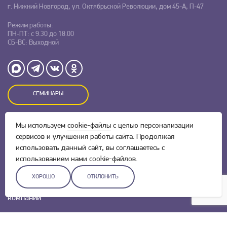
г. Нижний Новгород, ул. Октябрьской Революции, дом 45-А, П-47
Режим работы:
ПН-ПТ: с 9.30 до 18.00
СБ-ВС: Выходной
СЕМИНАРЫ
Мы используем
cookie-файлы
с целью персонализации
Оставляя заявку на сайте, Вы даете свое согласие на обработку
персональных данных
и соглашаетесь c
политикой
сервисов и улучшения работы сайта. Продолжая
конфиденциальности.
использовать данный сайт, вы соглашаетесь с
использованием нами cookie-файлов.
ХОРОШО
ОТКЛОНИТЬ
Разработка сайта –
Скадиум