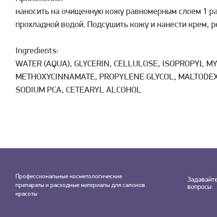
наносить на очищенную кожу равномерным слоем 1 раз
прохладной водой. Подсушить кожу и нанести крем, 
Ingredients:
WATER (AQUA), GLYCERIN, CELLULOSE, ISOPROPYL M
METHOXYCINNAMATE, PROPYLENE GLYCOL, MALTODEXTR
SODIUM PCA, CETEARYL ALCOHOL
Профессиональные косметологические
Задавайт
препараты и расходные материалы для салонов
вопросы:
красоты