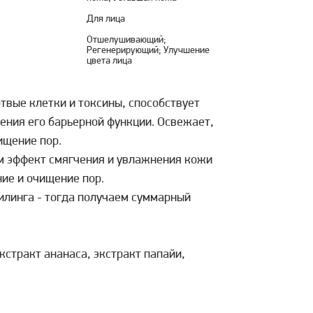
Для лица
Отшелушивающий;
Регенерирующий; Улучшение
цвета лица
твые клетки и токсины, способствует
ения его барьерной функции. Освежает,
ищение пор.
м эффект смягчения и увлажнения кожи
ие и очищение пор.
илинга - тогда получаем суммарный
кстракт ананаса, экстракт папайи,