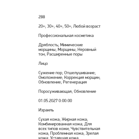
288
20+; 30+; 40+; 50+; Любой возраст
Профессиональная косметика
Дряблость; Мимические
морщины; Морщины; Неровный
тон; Расширенные поры
Лицо
Сужение пор; Отшелушивание;
Омоложение; Коррекция морщин;
Обновление; Регенерация
Поросуживающая; Обновление
01.05.2027 0:00:00
Израиль
Сухая кожа; Жирная кожа;
Комбинированная кожа; Для
всех типов кожи; Чувствительная
кожа; Проблемная кожа; Зрелая
кожа; Уставшая кожа